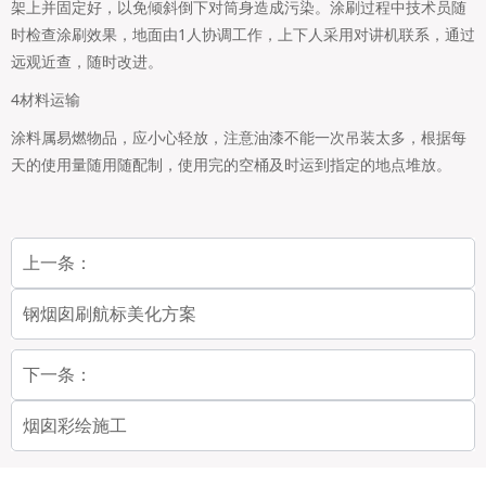
架上并固定好，以免倾斜倒下对筒身造成污染。涂刷过程中技术员随
时检查涂刷效果，地面由1人协调工作，上下人采用对讲机联系，通过
远观近查，随时改进。
4材料运输
涂料属易燃物品，应小心轻放，注意油漆不能一次吊装太多，根据每
天的使用量随用随配制，使用完的空桶及时运到指定的地点堆放。
上一条：
钢烟囱刷航标美化方案
下一条：
烟囱彩绘施工