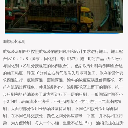
3航标漆涂刷
航标漆涂刷严格按照航标漆的使用说明和设计要求进行施工。施工配
合比10﹕2﹕3（原浆﹕固化剂﹕专用稀料）施工时将产品（甲组份）
与固化剂（乙组分按规定的比例混合）。然后以专用稀释剂调至合适
的施工黏度，静置10分钟左右待气泡消失后即可施工。涂刷按设计要
求四遍进行，底漆两遍，面漆两遍。涂料的浓度应满足使用要求，不
得有流淌过厚现象，并且涂刷均匀，涂刷要求至上而下的顺序，第一
步粉刷完毕待油漆表干后方可进行下一层的粉刷，一般间隔时间不小
于2小时，表面油漆不沾手，不变形的情况下方可进行下层油漆的粉
刷；大面积部分采用长柄油漆滚筒涂刷，不同色相接处采用油刷涂
刷，在不同色环交接处，颜色之间分界应清晰、平整、并不得相互污
染，为方便涂刷，每人一个小桶，重量不超过15kg，油桶悬挂在提升