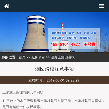
你的位置：
首页
>>
服务项目
>>
混凝土烟囱滑模
烟囱滑模注意事项
发布时间：[2019-03-01 09:28:29]
正常施工应注意的几个问题：
1. 平台上的木工应勤检查支承杆是否对接正确，支承杆是否以搭焊，
是否有钢筋卡住模板等等。