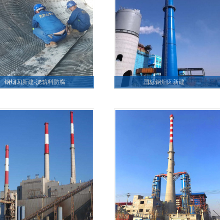
钢烟囱新建-浇筑料防腐
国标钢烟囱新建