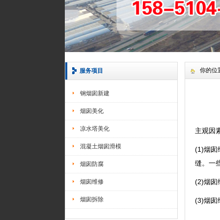
你的位
服务项目
钢烟囱新建
烟囱美化
凉水塔美化
主观因
混凝土烟囱滑模
(1)
缝。一
烟囱防腐
(2)
烟囱维修
烟囱拆除
(3)烟